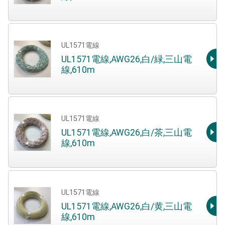
UL1571電線
UL1571電線,AWG26,白/緑,三山電
線,610m
UL1571電線
UL1571電線,AWG26,白/茶,三山電
線,610m
UL1571電線
UL1571電線,AWG26,白/黄,三山電
線,610m