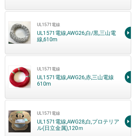
UL1571電線
UL1571電線,AWG26,白/黒,三山電
線,610m
UL1571電線
UL1571電線,AWG26,赤,三山電線
610m
UL1571電線
UL1571電線,AWG28,白,プロテリア
ル(日立金属),120ｍ