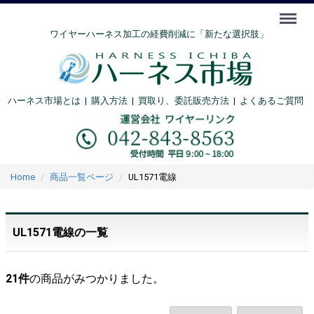
Menu
ワイヤーハーネス加工の経費削減に「新たな選択肢」
ハーネス市場とは
|
購入方法
|
買取り、委託販売方法 |
よくあるご質問
Home
商品一覧ページ
UL1571電線
UL1571電線の一覧
21
件
の商品がみつかりました。