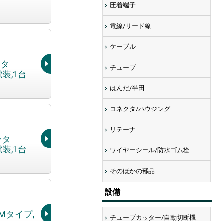
圧着端子
電線/リード線
ケーブル
ータ
チューブ
装,1台
はんだ/半田
コネクタ/ハウジング
リテーナ
ータ
装,1台
ワイヤーシール/防水ゴム栓
そのほかの部品
設備
AMタイプ,
チューブカッター/自動切断機