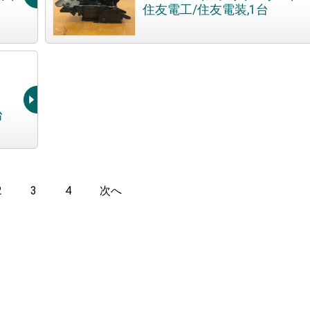
住友電工/住友電装,1台
台
2
3
4
次へ