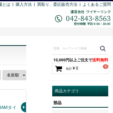
場とは
|
購入方法
|
買取り、委託販売方法 |
よくあるご質問
送料無料
10,000円以上ご注文で
0
¥ 0
合計
商品カテゴリ
部品
,JAMタイ