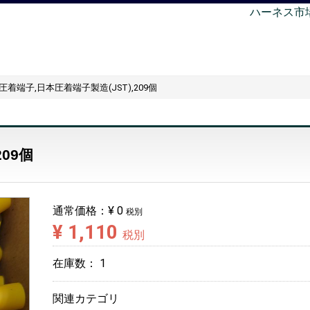
ハーネス市
S4,圧着端子,日本圧着端子製造(JST),209個
209個
通常価格：
¥ 0
税別
¥ 1,110
税別
在庫数：
1
関連カテゴリ