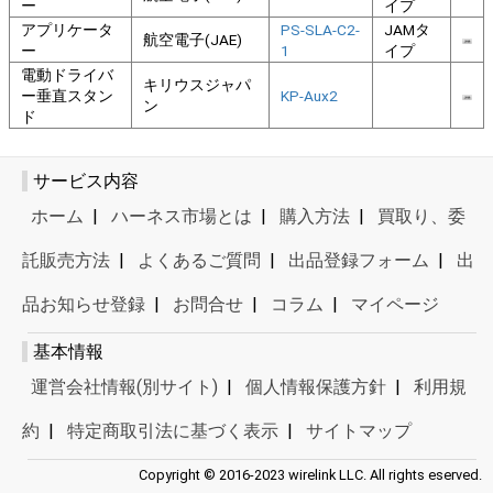
ー
イプ
アプリケータ
PS-SLA-C2-
JAMタ
航空電子(JAE)
ー
1
イプ
電動ドライバ
キリウスジャパ
ー垂直スタン
KP-Aux2
ン
ド
サービス内容
ホーム
|
ハーネス市場とは
|
購入方法
|
買取り、委
託販売方法
|
よくあるご質問
|
出品登録フォーム
|
出
品お知らせ登録
|
お問合せ
|
コラム
|
マイページ
基本情報
運営会社情報(別サイト)
|
個人情報保護方針
|
利用規
約
|
特定商取引法に基づく表示
|
サイトマップ
Copyright © 2016-2023 wirelink LLC. All rights eserved.