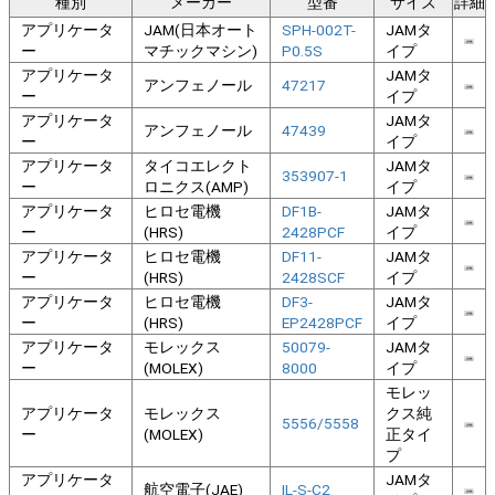
種別
メーカー
型番
サイズ
詳細
アプリケータ
JAM(日本オート
SPH-002T-
JAMタ
ー
マチックマシン)
P0.5S
イプ
アプリケータ
JAMタ
アンフェノール
47217
ー
イプ
アプリケータ
JAMタ
アンフェノール
47439
ー
イプ
アプリケータ
タイコエレクト
JAMタ
353907-1
ー
ロニクス(AMP)
イプ
アプリケータ
ヒロセ電機
DF1B-
JAMタ
ー
(HRS)
2428PCF
イプ
アプリケータ
ヒロセ電機
DF11-
JAMタ
ー
(HRS)
2428SCF
イプ
アプリケータ
ヒロセ電機
DF3-
JAMタ
ー
(HRS)
EP2428PCF
イプ
アプリケータ
モレックス
50079-
JAMタ
ー
(MOLEX)
8000
イプ
モレッ
アプリケータ
モレックス
クス純
5556/5558
ー
(MOLEX)
正タイ
プ
アプリケータ
JAMタ
航空電子(JAE)
IL-S-C2