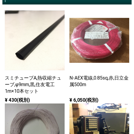
スミチューブA,熱収縮チュ
N-AEX電線,0.85sq,赤,日立金
ーブ,φ9mm,黒,住友電工
属500m
1m×10本セット
¥ 430(税別)
¥ 6,050(税別)