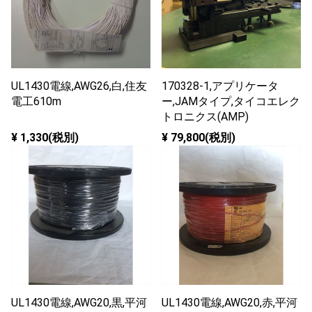
UL1430電線,AWG26,白,住友
170328-1,アプリケータ
電工610m
ー,JAMタイプ,タイコエレク
トロニクス(AMP)
¥ 1,330(税別)
¥ 79,800(税別)
UL1430電線,AWG20,黒,平河
UL1430電線,AWG20,赤,平河