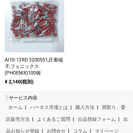
AI10-12RD 3200551,圧着端
子,フェニックス
(PHOENIX)100個
¥ 2,140(税別)
サービス内容
ホーム
|
ハーネス市場とは
|
購入方法
|
買取り、委
託販売方法
|
よくあるご質問
|
出品登録フォーム
|
出
品お知らせ登録
|
お問合せ
|
コラム
|
マイページ