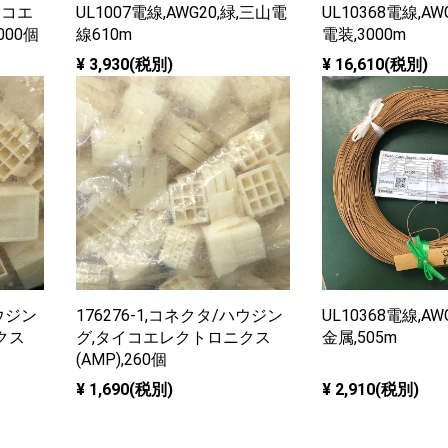
イコエ
UL1007電線,AWG20,緑,三山電
UL10368電線,AW
000個
線610m
電装,3000m
¥ 3,930(税別)
¥ 16,610(税別)
ハウジン
176276-1,コネクタ/ハウジン
UL10368電線,AW
クス
グ,タイコエレクトロニクス
金属,505m
(AMP),260個
¥ 1,690(税別)
¥ 2,910(税別)