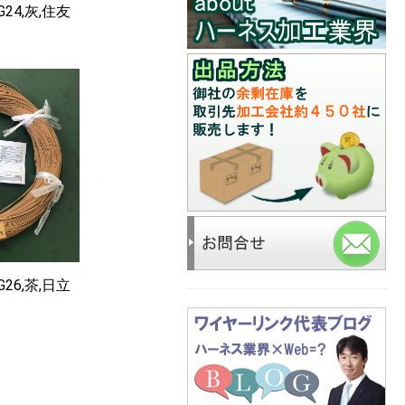
G24,灰,住友
G26,茶,日立