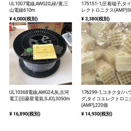
UL1007電線,AWG20,緑/黄,三
175151-1,圧着端子,タ
山電線610m
レクトロニクス(AMP)5
¥ 4,000(税別)
¥ 3,380(税別)
UL10368電線,AWG24,灰,古河
176299-1,コネクタ/
電工(旧菱星電装,SJD),3050m
グ,タイコエレクトロニ
(AMP),220個
¥ 16,890(税別)
¥ 14,930(税別)