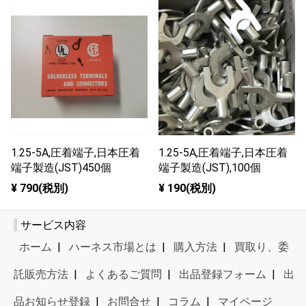
1.25-5A,圧着端子,日本圧着
1.25-5A,圧着端子,日本圧着
端子製造(JST)450個
端子製造(JST),100個
¥ 790(税別)
¥ 190(税別)
サービス内容
ホーム
|
ハーネス市場とは
|
購入方法
|
買取り、委
託販売方法
|
よくあるご質問
|
出品登録フォーム
|
出
品お知らせ登録
|
お問合せ
|
コラム
|
マイページ