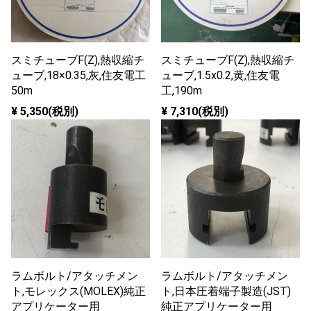
スミチューブF(Z),熱収縮チ
スミチューブF(Z),熱収縮チ
ューブ,18×0.35,灰,住友電工
ューブ,1.5x0.2,黄,住友電
50m
工,190m
¥ 5,350(税別)
¥ 7,310(税別)
ラムボルト/アタッチメン
ラムボルト/アタッチメン
ト,モレックス(MOLEX)純正
ト,日本圧着端子製造(JST)
アプリケーター用
純正アプリケーター用