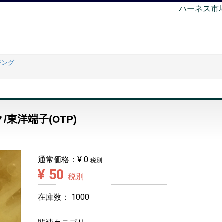
ハーネス市
ジング
/東洋端子(OTP)
通常価格：
¥ 0
税別
¥ 50
税別
在庫数：
1000