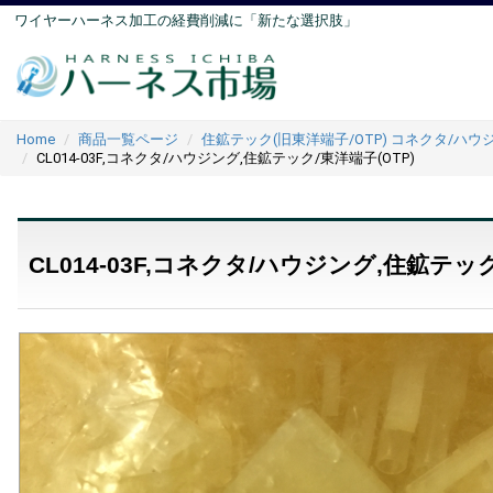
ワイヤーハーネス加工の経費削減に「新たな選択肢」
Home
商品一覧ページ
住鉱テック(旧東洋端子/OTP) コネクタ/ハウ
CL014-03F,コネクタ/ハウジング,住鉱テック/東洋端子(OTP)
CL014-03F,コネクタ/ハウジング,住鉱テック